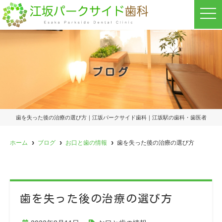
t
o
g
g
l
e
n
a
ブログ
v
i
g
a
t
i
o
歯を失った後の治療の選び方｜江坂パークサイド歯科｜江坂駅の歯科・歯医者
n
ホーム
ブログ
お口と歯の情報
歯を失った後の治療の選び方
歯を失った後の治療の選び方