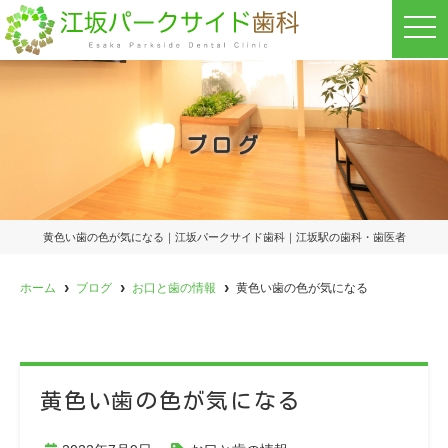
t
o
g
g
l
e
n
a
ブログ
v
i
g
a
t
i
o
黄色い歯の色が気になる｜江坂パークサイド歯科｜江坂駅の歯科・歯医者
n
ホーム
ブログ
お口と歯の情報
黄色い歯の色が気になる
黄色い歯の色が気になる