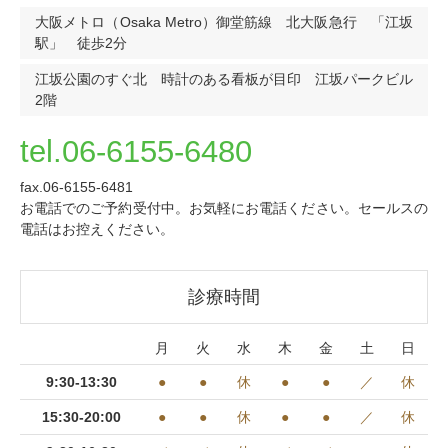
大阪メトロ（Osaka Metro）御堂筋線 北大阪急行 「江坂
駅」 徒歩2分
江坂公園のすぐ北 時計のある看板が目印 江坂パークビル
2階
tel.06-6155-6480
fax.06-6155-6481
お電話でのご予約受付中。お気軽にお電話ください。セールスの
電話はお控えください。
診療時間
月
火
水
木
金
土
日
9:30-13:30
●
●
休
●
●
／
休
15:30-20:00
●
●
休
●
●
／
休