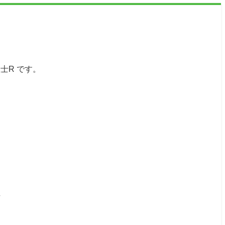
士R です。
方