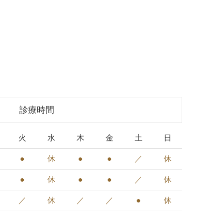
診療時間
火
水
木
金
土
日
●
休
●
●
／
休
●
休
●
●
／
休
／
休
／
／
●
休